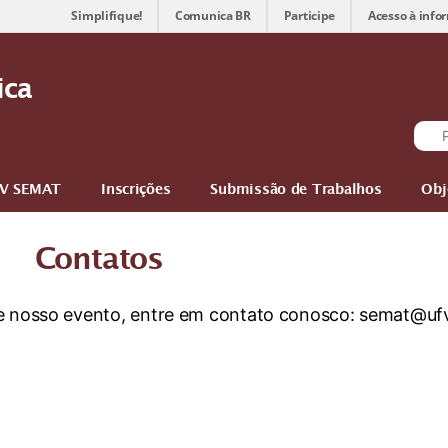
Simplifique!
Comunica BR
Participe
Acesso à info
ica
IV SEMAT
Inscrições
Submissão de Trabalhos
Obj
Contatos
de nosso evento, entre em contato conosco: semat@ufv