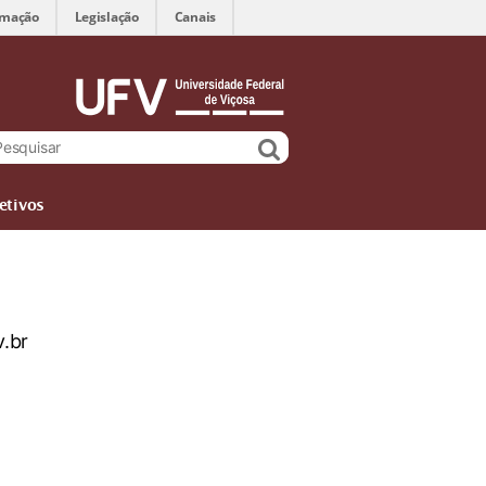
rmação
Legislação
Canais
etivos
.br